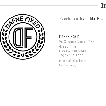
I
Condizioni di vendita
Riven
DAFNE FIXED
Via Giuseppe Garibaldi, 137
47921 Rimini
P.IVA 04050050402
+39.0541 316922
info@dafnefixed.com
Cookie policy