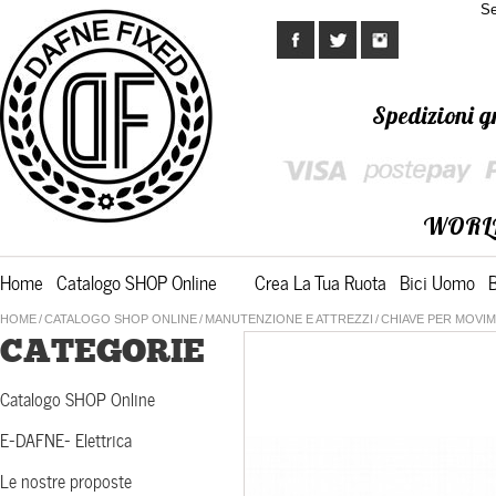
Se
Spedizioni gr
WORL
Home
Catalogo SHOP Online
Crea La Tua Ruota
Bici Uomo
HOME
/
CATALOGO SHOP ONLINE
/
MANUTENZIONE E ATTREZZI
/
CHIAVE PER MOVI
CATEGORIE
Catalogo SHOP Online
E-DAFNE- Elettrica
Le nostre proposte