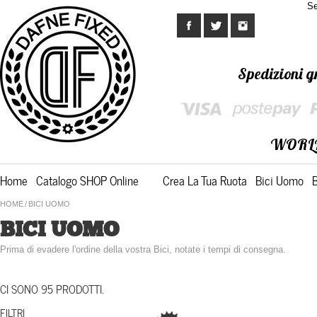
Se
Spedizioni gr
WORL
Home
Catalogo SHOP Online
Crea La Tua Ruota
Bici Uomo
HOME
/
BICI UOMO
BICI UOMO
Prima di evadere l'ordine della vostra Bici, notate i tempi di consegna.
CI SONO 95 PRODOTTI.
FILTRI