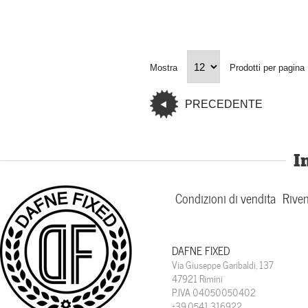
Mostra
Prodotti per pagina
PRECEDENTE
I
Condizioni di vendita
Riven
DAFNE FIXED
Via Giuseppe Garibaldi, 137
47921 Rimini
P.IVA 04050050402
+39.0541 316922