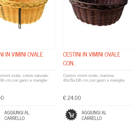
NI IN VIMINI OVALE
CESTINI IN VIMINI OVALE
CON...
vimini ovale, colore naturale,
Cestino vimini ovale, marrone,
9h cm,con ganci e maniglie
40x35x19h cm,con ganci e maniglia
00
€ 24,00
AGGIUNGI AL
AGGIUNGI AL
CARRELLO
CARRELLO