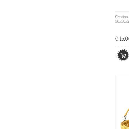
Cestino 
36x30x2
€ 15,0