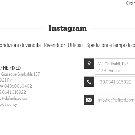
Ordi
Instagram
ondizioni di vendita
Rivenditori Ufficiali
Spedizioni e tempi di 
Via Garibaldi, 137
FNE FIXED
4791 Rimini
a Giuseppe Garibaldi, 137
921 Rimini
+39.0541 316922
IVA 04050050402
9.0541 316922
fo@dafnefixed.com
info@dafnefixed.com
okie policy