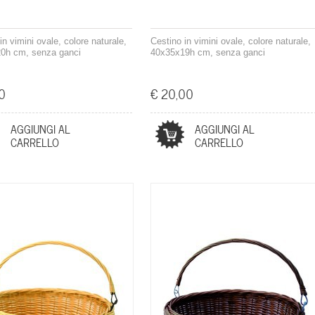
in vimini ovale, colore naturale,
Cestino in vimini ovale, colore naturale,
0h cm, senza ganci
40x35x19h cm, senza ganci
0
€ 20,00
AGGIUNGI AL
AGGIUNGI AL
CARRELLO
CARRELLO