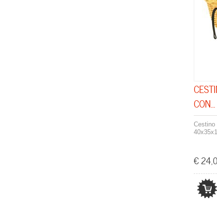
CESTI
CON...
Cestino 
40x35x1
€ 24,