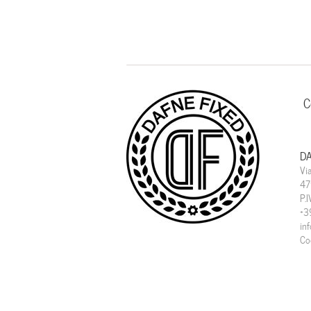
C
DA
Vi
47
P.
+3
in
Co