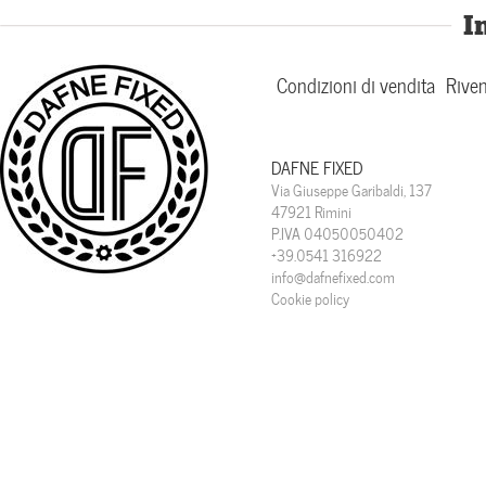
I
Condizioni di vendita
Riven
DAFNE FIXED
Via Giuseppe Garibaldi, 137
47921 Rimini
P.IVA 04050050402
+39.0541 316922
info@dafnefixed.com
Cookie policy