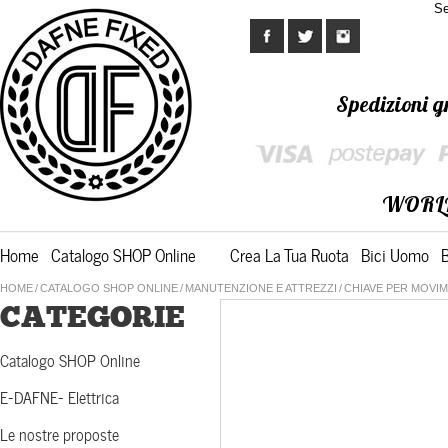
Se
Spedizioni gr
WORL
Home
Catalogo SHOP Online
Crea La Tua Ruota
Bici Uomo
HOME
/
CATALOGO SHOP ONLINE
/
MANUTENZIONE E ATTREZZI
/
CHIAVE PER MOVI
CATEGORIE
Catalogo SHOP Online
E-DAFNE- Elettrica
Le nostre proposte