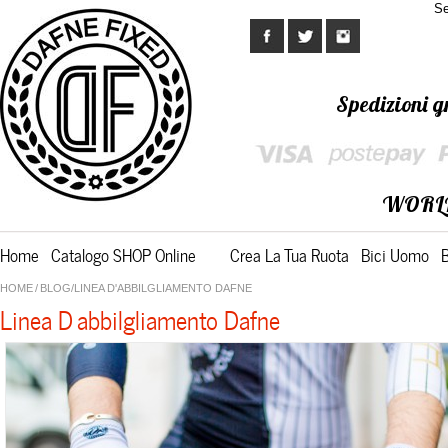
Se
Spedizioni gr
WORL
Home
Catalogo SHOP Online
Crea La Tua Ruota
Bici Uomo
HOME
/
BLOG
/LINEA D'ABBILGLIAMENTO DAFNE
Linea D'abbilgliamento Dafne