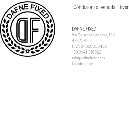
Condizioni di vendita
Riven
DAFNE FIXED
Via Giuseppe Garibaldi, 137
47921 Rimini
P.IVA 04050050402
+39.0541 316922
info@dafnefixed.com
Cookie policy