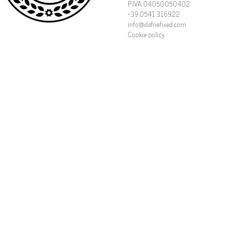
P.IVA 04050050402
+39.0541 316922
info@dafnefixed.com
Cookie policy