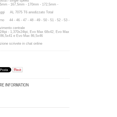
sta / single speed
mm - 167,5mm - 170mm - 172,5mm -
naggi AL 7075 T6 anodizzato Total
no 44 - 46 - 47 - 48 - 49 - 50 - 51 - 52 - 53 -
ilità movimento centrale
pi - 1,370x24tpi, Evo Max 68x42, Evo Max
 86,5x41 e Evo Max 86,5x46
zione scrivete in chat online
RE INFORMATION