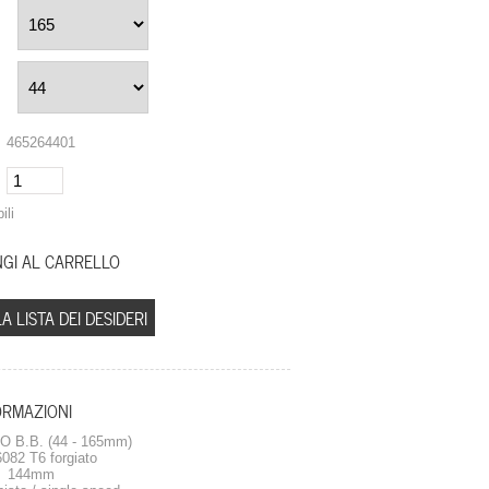
465264401
ili
A LISTA DEI DESIDERI
ORMAZIONI
 B.B. (44 - 165mm)
82 T6 forgiato
a 144mm