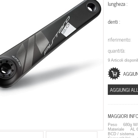
lungheza :
denti :
riferimento:
quantità:
9
Articoli disponib
AGGIUNGI ALL
MAGGIORI INF
Peso 680g W/O
Materiale AL 60
BCD / sistem