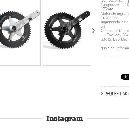
Compatibilità pi
Lunghezze 165
175mm
Materiale ingra
Treatment
Ingranaggio ester
54
Compatib
Evo Max 36x24t
68x46, Evo Max
qualsiasi informa
> REQUEST MO
Instagram