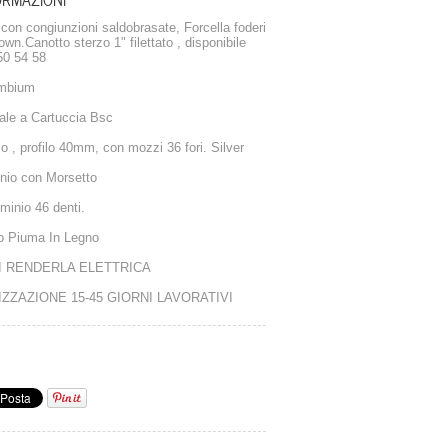
on congiunzioni saldobrasate, Forcella foderi
rown.Canotto sterzo 1" filettato , disponibile
 50 54 58
ambium
ale a Cartuccia Bsc
io , profilo 40mm, con mozzi 36 fori. Silver
inio con Morsetto
uminio 46 denti.
o Piuma In Legno
DI RENDERLA ELETTRICA
IZZAZIONE 15-45 GIORNI LAVORATIVI