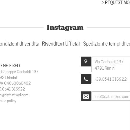
> REQUEST MO
Instagram
ondizioni di vendita
Rivenditori Ufficiali
Spedizioni e tempi di 
Via Garibaldi, 137
FNE FIXED
4791 Rimini
a Giuseppe Garibaldi, 137
921 Rimini
+39.0541 316922
IVA 04050050402
9.0541 316922
fo@dafnefixed.com
info@dafnefixed.com
okie policy