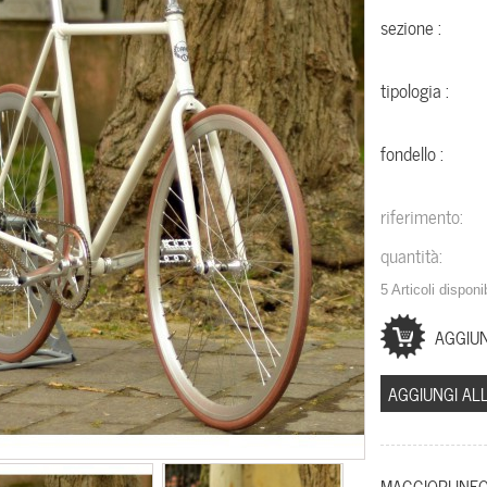
sezione :
tipologia :
fondello :
riferimento:
quantità:
5
Articoli disponib
AGGIUNGI ALL
MAGGIORI INF