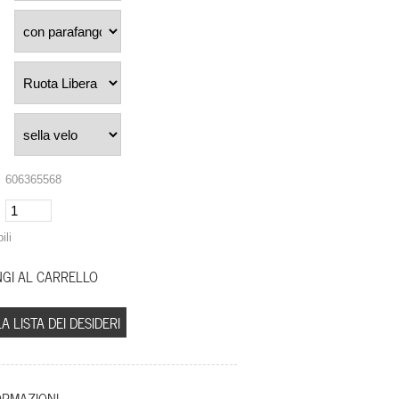
606365568
ili
A LISTA DEI DESIDERI
ORMAZIONI