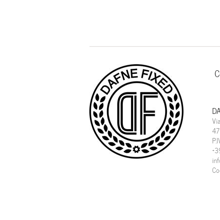
C
DA
Vi
47
P.
+3
in
Co