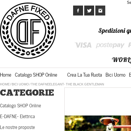
Se
Spedizioni gr
WORL
Home
Catalogo SHOP Online
Crea La Tua Ruota
Bici Uomo
HOME
/
BICI UOMO
/
THE DAFNEELEGANT- THE BLACK GENTLEMAN
CATEGORIE
Catalogo SHOP Online
E-DAFNE- Elettrica
Le nostre proposte