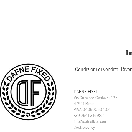
I
Condizioni di vendita
Riven
DAFNE FIXED
Via Giuseppe Garibaldi, 137
47921 Rimini
P.IVA 04050050402
+39.0541 316922
info@dafnefixed.com
Cookie policy