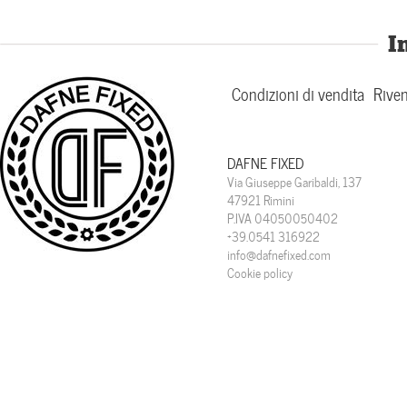
I
Condizioni di vendita
Riven
DAFNE FIXED
Via Giuseppe Garibaldi, 137
47921 Rimini
P.IVA 04050050402
+39.0541 316922
info@dafnefixed.com
Cookie policy