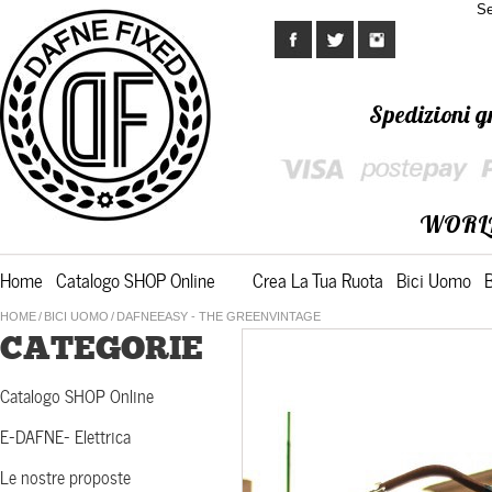
Se
Spedizioni gr
WORL
Home
Catalogo SHOP Online
Crea La Tua Ruota
Bici Uomo
HOME
/
BICI UOMO
/
DAFNEEASY - THE GREENVINTAGE
CATEGORIE
Catalogo SHOP Online
E-DAFNE- Elettrica
Le nostre proposte