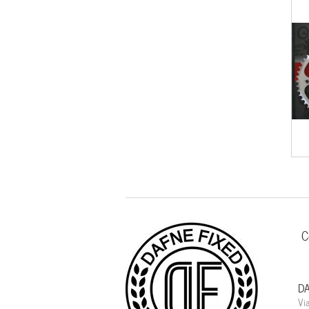
C
DA
Vi