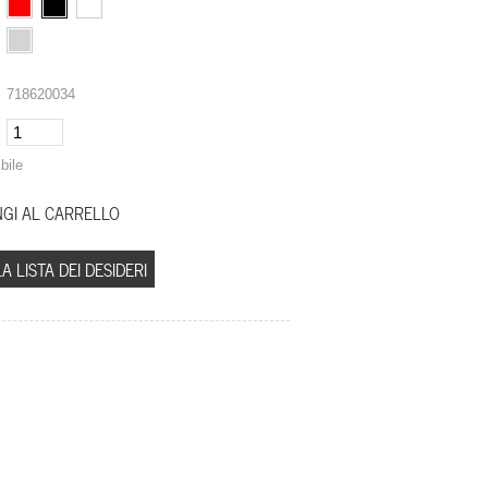
718620034
bile
A LISTA DEI DESIDERI