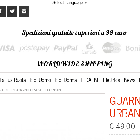
Select Language
▼
Spedizioni gratuite superiori a 99 euro
WORLDWIDE SHIPPING
La Tua Ruota
Bici Uomo
Bici Donna
E-DAFNE- Elettrica
News
/ FIXED
/
GUARNITURA SOLID URBAN
GUARN
URBA
€ 49,00