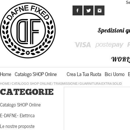
Se
Spedizioni gr
WORL
Home
Catalogo SHOP Online
Crea La Tua Ruota
Bici Uomo
HOME
/
CATALOGO SHOP ONLINE
/
TRASMISSIONE
/
GUARNITURA EXTRA SOLID
CATEGORIE
Catalogo SHOP Online
E-DAFNE- Elettrica
Le nostre proposte