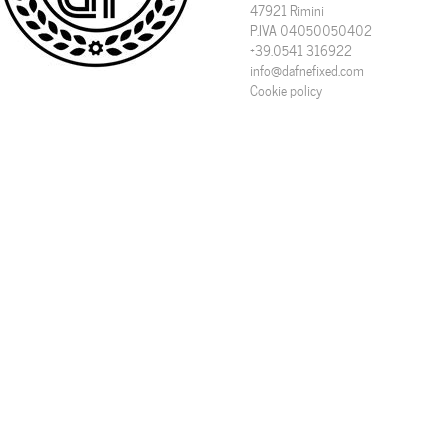
47921 Rimini
P.IVA 04050050402
+39.0541 316922
info@dafnefixed.com
Cookie policy